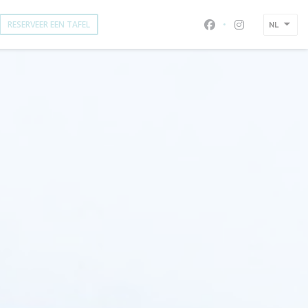
RESERVEER EEN TAFEL
NL
Facebook ((opent i
Instagram ((o