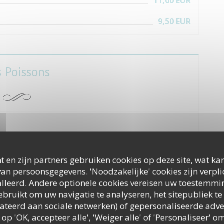
11,00 EUR
9,50 EUR
s Poissons
25,50 EUR
t en zijn partners gebruiken cookies op deze site, wat kan
ux
an persoonsgegevens. 'Noodzakelijke' cookies zijn verpl
19,90 EUR
lleerd. Andere optionele cookies vereisen uw toestemmi
bruikt om uw navigatie te analyseren, het sitepubliek te 
29,00 EUR
s de Risotto Crémeux, sauce du matelot
elateerd aan sociale netwerken) of gepersonaliseerde adve
 op 'OK, accepteer alle', 'Weiger alle' of 'Personaliseer'