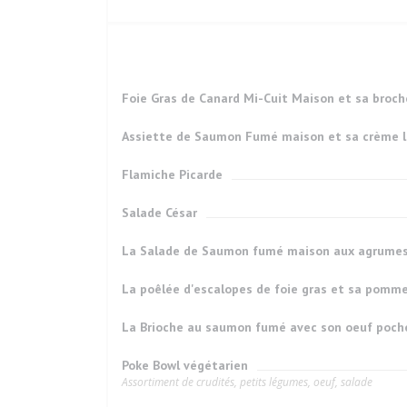
Foie Gras de Canard Mi-Cuit Maison et sa broc
Assiette de Saumon Fumé maison et sa crème lé
Flamiche Picarde
Salade César
La Salade de Saumon fumé maison aux agrume
La poêlée d'escalopes de foie gras et sa pomme
La Brioche au saumon fumé avec son oeuf poch
Poke Bowl végétarien
Assortiment de crudités, petits légumes, oeuf, salade