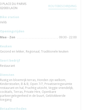
3 PLACE DU PARVIS
ROUTEBESCHRIJVING
((opent in een nieuw venster))
02000 LAON
Bike station
Velib
Openingstijden
09:30 - 22:00
Maa
-
Zon
Keuken
Gezond en lekker, Regionaal, Traditionele keuken
Soort bedrijf
Restaurant
Diensten
Rustig en bloemrijk terras, Honden zijn welkom,
Kinderstoelen, B & B, Open 7/7, Privatiseringsruimte
restaurant en hal, Prachtig uitzicht, Veggie vriendelijk,
cocktails, Terras, Private Hire, Openbare
parkeergelegenheid in de buurt, Geblokkeerde
toegang
Betaalmethoden