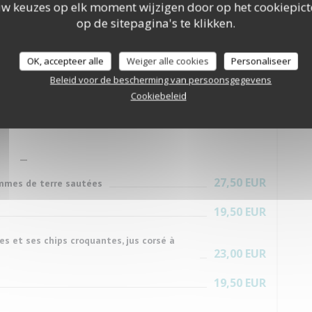
32,50 EUR
 de terre persillées
uw keuzes op elk moment wijzigen door op het cookiepic
op de sitepagina's te klikken.
OK, accepteer alle
Weiger alle cookies
Personaliseer
s Viandes
Beleid voor de bescherming van persoonsgegevens
Cookiebeleid
27,50 EUR
ommes de terre sautées
19,50 EUR
ées et ses chips croquantes, jus corsé à
23,00 EUR
19,50 EUR