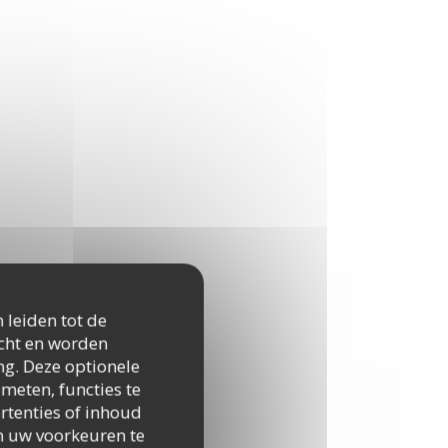
 leiden tot de
icht en worden
ng. Deze optionele
meten, functies te
rtenties of inhoud
 om uw voorkeuren te