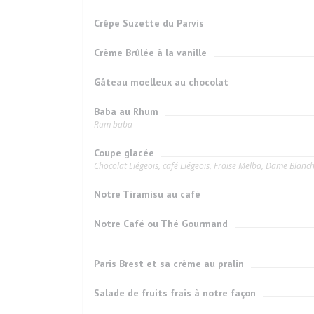
Crêpe Suzette du Parvis
Crème Brûlée à la vanille
Gâteau moelleux au chocolat
Baba au Rhum
Rum baba
Coupe glacée
Chocolat Liégeois, café Liégeois, Fraise Melba, Dame Blanc
Notre Tiramisu au café
Notre Café ou Thé Gourmand
Paris Brest et sa crème au pralin
Salade de fruits frais à notre façon