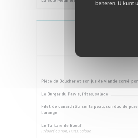
La Sole Meunière beurre citronné et ses pommes
beheren. U kunt 
Le
Pièce du Boucher et son jus de viande corsé, p
Le Burger du Parvis, frites, salade
Filet de canard rôti sur la peau, son duo de pur
l'orange
Le Tartare de Boeuf
Préparé ou non, Frites, Salade