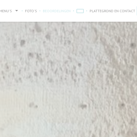
MENU'S
FOTO'S
BEOORDELINGEN
PLATTEGROND EN CONTACT
((OPENT IN EEN NIEUW VENSTER))