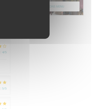
ONTDEK ONS MENU
:
4
/5
le.
:
4
/5
:
5
/5