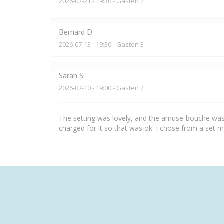
2026-07-21
- 19:30 - Gasten 2
Bernard
D
2026-07-13
- 19:30 - Gasten 3
Sarah
S
2026-07-10
- 19:00 - Gasten 2
The setting was lovely, and the amuse-bouche was a 
charged for it so that was ok. I chose from a set me