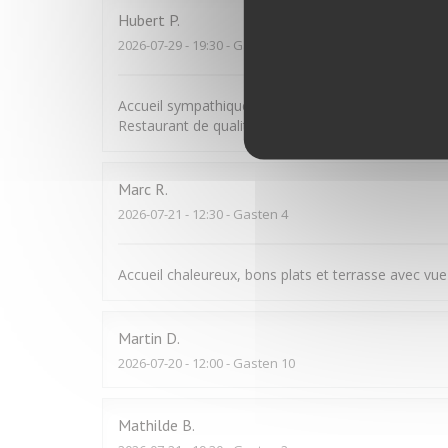
Hubert
P
2026-07-29
- 19:30 - Gasten 3
Accueil sympathique dans cet hôtel peu convention
Restaurant de qualité à pratiquer sans modération.
Marc
R
2026-07-21
- 12:30 - Gasten 4
Accueil chaleureux, bons plats et terrasse avec vue
Martin
D
2026-07-20
- 12:00 - Gasten 10
Mathilde
B