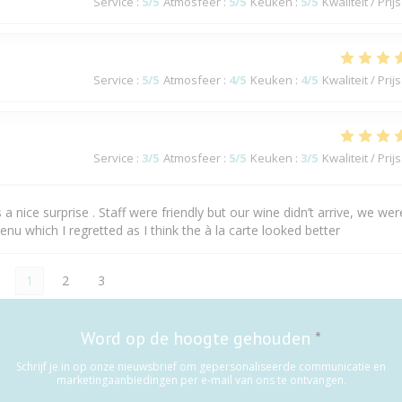
Service
:
5
/5
Atmosfeer
:
5
/5
Keuken
:
5
/5
Kwaliteit / Prijs
Service
:
5
/5
Atmosfeer
:
4
/5
Keuken
:
4
/5
Kwaliteit / Prijs
Service
:
3
/5
Atmosfeer
:
5
/5
Keuken
:
3
/5
Kwaliteit / Prijs
nice surprise . Staff were friendly but our wine didn’t arrive, we wer
nu which I regretted as I think the à la carte looked better
1
2
3
Word op de hoogte gehouden
*
Schrijf je in op onze nieuwsbrief om gepersonaliseerde communicatie en
marketingaanbiedingen per e-mail van ons te ontvangen.