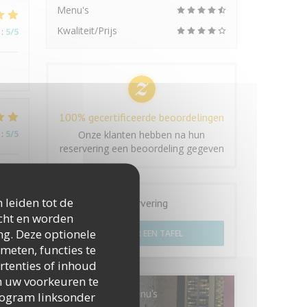
Menu's
Kwaliteit/Prijs
:
5
/5
100% gecertificeerde beoordelingen
:
5
/5
Onze klanten hebben na hun
reservering een beoordeling gegeven
 leiden tot de
Reservering
icht en worden
ng. Deze optionele
RESERVEER EEN TAFEL
:
5
/5
meten, functies te
rtenties of inhoud
 om uw voorkeuren te
Menu's
togram linksonder