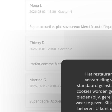
Mona
J
2026-08-02
- 13:30 - Gasten 4
Super accueil et plat savoureux Merci à toute l’équ
Thierry
D
2026-08-01
- 20:00 - Gasten 2
Parfait comme à chaque fois. Personnel aux petits 
Het restauran
verzameling v
Martine
G
standaard geïnsta
2026-07-31
- 19:30 - Gasten 2
cookies worden ge
bieden (bijv. ger
Super cadre. Accueil excellent. Le repas était très b
weer te geven. Klik
beheren. U kunt 