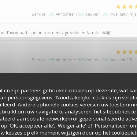
Service
:
5
/5
Atmosfeer
:
5
/5
Keuken
:
5
/5
Kwaliteit / Prijs
ipe d’avoir participé un moment agréable en famille .🙏🏽
Service
:
5
/5
Atmosfeer
:
5
/5
Keuken
:
5
/5
Kwaliteit / Prijs
soins et mets délicieux
t en zijn partners gebruiken cookies op deze site, wat kan
an persoonsgegevens. 'Noodzakelijke' cookies zijn verpl
lleerd. Andere optionele cookies vereisen uw toestemmi
Service
:
5
/5
Atmosfeer
:
5
/5
Keuken
:
5
/5
Kwaliteit / Prijs
bruikt om uw navigatie te analyseren, het sitepubliek te 
elateerd aan sociale netwerken) of gepersonaliseerde adve
on.
 op 'OK, accepteer alle', 'Weiger alle' of 'Personaliseer'
uw keuzes op elk moment wijzigen door op het cookiepic