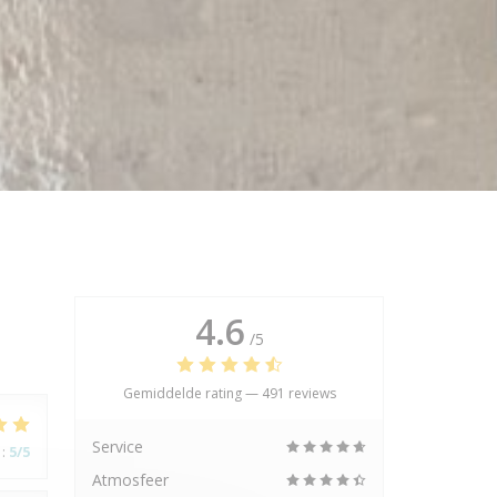
4.6
/5
Gemiddelde rating —
491 reviews
Service
:
5
/5
Atmosfeer