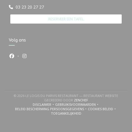
03 23 20 27 27
RESERVEER EEN TAFEL
Volg ons
Facebook ((opent in een nieuw venster))
Instagram ((opent in een nieuw venster))
© 2026 LE LOGIS DU PARVIS RESTAURANT — RESTAURANT WEBSITE
((OPENT IN EEN NIEUW VENS
GECREËERD DOOR
ZENCHEF
DISCLAIMER
GEBRUIKSVOORWAARDEN
((OPENT IN EEN NIEUW VENSTER))
((OPENT IN EEN NIEUW VENSTER))
BELEID BESCHERMING PERSOONSGEGEVENS
COOKIES BELEID
((OPENT IN EEN NIEUW VENSTER))
((OPENT IN EEN NI
TOEGANKELIJKHEID
((OPENT IN EEN NIEUW VENSTER))