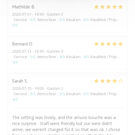
Mathilde
B
2026-07-21
- 19:30 - Gasten 2
Service
:
5
/5
Atmosfeer
:
5
/5
Keuken
:
5
/5
Kwaliteit / Prijs
:
5
/5
Bernard
D
2026-07-13
- 19:30 - Gasten 3
Service
:
5
/5
Atmosfeer
:
4
/5
Keuken
:
4
/5
Kwaliteit / Prijs
:
4
/5
Sarah
S
2026-07-10
- 19:00 - Gasten 2
Service
:
3
/5
Atmosfeer
:
5
/5
Keuken
:
3
/5
Kwaliteit / Prijs
:
4
/5
The setting was lovely, and the amuse-bouche was a
nice surprise . Staff were friendly but our wine didn’t
arrive, we weren’t charged for it so that was ok. I chose