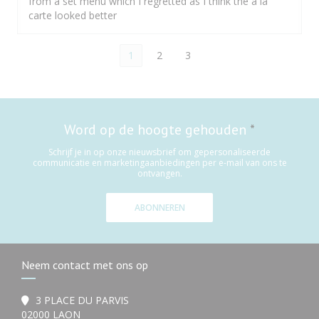
from a set menu which I regretted as I think the à la
carte looked better
1
2
3
Word op de hoogte gehouden
*
Schrijf je in op onze nieuwsbrief om gepersonaliseerde
communicatie en marketingaanbiedingen per e-mail van ons te
ontvangen.
ABONNEREN
Neem contact met ons op
3 PLACE DU PARVIS
((opent in een nieuw venster))
02000 LAON