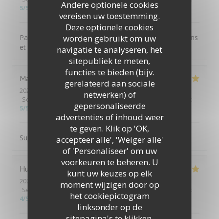
Andere optionele cookies
5
/5
vereisen uw toestemming.
Deze optionele cookies
worden gebruikt om uw
Parfait comme à chaque fois. Personnel aux petits soins
et mets délicieux
navigatie te analyseren, het
sitepubliek te meten,
functies te bieden (bijv.
Martine
G
gerelateerd aan sociale
2026-07-31
- 19:30 - Gasten 2
netwerken) of
Service
:
5
/5
Atmosfeer
:
5
/5
Keuken
:
5
/5
Kwaliteit / Prijs
:
gepersonaliseerde
5
/5
advertenties of inhoud weer
te geven. Klik op 'OK,
Super cadre. Accueil excellent. Le repas était très bon.
accepteer alle', 'Weiger alle'
of 'Personaliseer' om uw
voorkeuren te beheren. U
Hubert
P
kunt uw keuzes op elk
2026-07-29
- 19:30 - Gasten 3
moment wijzigen door op
Service
:
4
/5
Atmosfeer
:
4
/5
Keuken
:
4
/5
Kwaliteit / Prijs
:
het cookiepictogram
4
/5
linksonder op de
sitepagina's te klikken.