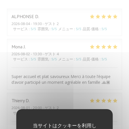
ALPHONSE
D
2026-08-04
- 19:30 - ゲスト 2
サービス
:
5
/5
雰囲気
:
5
/5
メニュー
:
5
/5
品質-価格
:
5
/5
Mona
J
2026-08-02
- 13:30 - ゲスト 4
サービス
:
5
/5
雰囲気
:
5
/5
メニュー
:
5
/5
品質-価格
:
5
/5
Super accueil et plat savoureux Merci à toute l’équipe
d’avoir participé un moment agréable en famille .🙏🏽
Thierry
D
2026-08-01
- 20:00 - ゲスト 2
サービス
:
5
/5
雰囲気
:
5
/5
メニュー
:
5
/5
品質-価格
:
5
/5
当サイトはクッキーを利用し