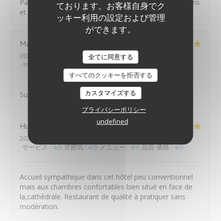
Parfait comme à chaque fois. Personnel aux petits soins
ております。お客様自身でク
et mets délicieux
ッキー利用の設定および管理
ができます。
Martine
G
2026-07-31
- 19:30 - ゲスト 2
全てに同意する
サービス
:
5
/5
雰囲気
:
5
/5
メニュー
:
5
/5
品質-価格
:
5
/5
すべてのクッキーを拒否する
カスタマイズする
Super cadre. Accueil excellent. Le repas était très bon.
プライバシーポリシー
undefined
Hubert
P
2026-07-29
- 19:30 - ゲスト 3
サービス
:
4
/5
雰囲気
:
4
/5
メニュー
:
4
/5
品質-価格
:
4
/5
Accueil sympathique dans cet hôtel peu conventionnel
mais aux chambres confortables bien situé en face de
la,cathédrale. Restaurant de qualité à pratiquer sans
modération.