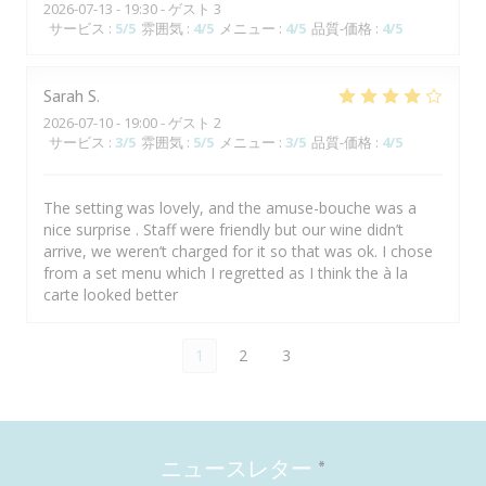
2026-07-13
- 19:30 - ゲスト 3
サービス
:
5
/5
雰囲気
:
4
/5
メニュー
:
4
/5
品質-価格
:
4
/5
Sarah
S
2026-07-10
- 19:00 - ゲスト 2
サービス
:
3
/5
雰囲気
:
5
/5
メニュー
:
3
/5
品質-価格
:
4
/5
The setting was lovely, and the amuse-bouche was a
nice surprise . Staff were friendly but our wine didn’t
arrive, we weren’t charged for it so that was ok. I chose
from a set menu which I regretted as I think the à la
carte looked better
1
2
3
ニュースレター
*