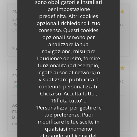
sono obbligatori e installati
per impostazione
Martine
G
predefinita. Altri cookies
2026-07-31
- 19:30 - Ospiti 2
opzionali richiedono il tuo
Servizio
:
5
/5
Atmosfera
:
5
/5
Cucina
:
5
/5
Qualità / Prezzo
:
consenso. Questi cookies
5
/5
opzionali servono per
analizzare la tua
Super cadre. Accueil excellent. Le repas était très bon.
navigazione, misurare
l'audience del sito, fornire
funzionalità (ad esempio,
Hubert
P
legate ai social network) o
2026-07-29
- 19:30 - Ospiti 3
visualizzare pubblicità o
Servizio
:
4
/5
Atmosfera
:
4
/5
Cucina
:
4
/5
Qualità / Prezzo
:
contenuti personalizzati.
4
/5
Clicca su 'Accetta tutto',
'Rifiuta tutto' o
Accueil sympathique dans cet hôtel peu conventionnel
'Personalizza' per gestire le
mais aux chambres confortables bien situé en face de
tue preferenze. Puoi
la,cathédrale. Restaurant de qualité à pratiquer sans
modificare le tue scelte in
modération.
qualsiasi momento
cliccando sull'icona del