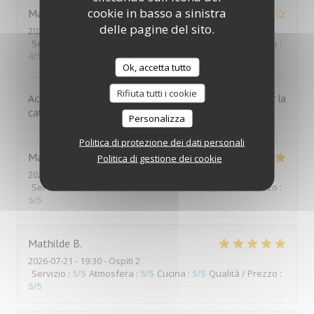
cookie in basso a sinistra
Marc
R
delle pagine del sito.
2026-07-21
- 12:30 - Ospiti 4
Servizio
:
4
/5
Atmosfera
:
4
/5
Cucina
:
4
/5
Qualità / Prezzo
:
4
/5
Ok, accetta tutto
Rifiuta tutti i cookie
Accueil chaleureux, bons plats et terrasse avec vue sur la
cathëdrale
Personalizza
Politica di protezione dei dati personali
Martin
D
Politica di gestione dei cookie
2026-07-20
- 12:00 - Ospiti 10
Servizio
:
5
/5
Atmosfera
:
4
/5
Cucina
:
4
/5
Qualità / Prezzo
:
5
/5
Mathilde
B
2026-07-21
- 19:30 - Ospiti 2
Servizio
:
5
/5
Atmosfera
:
5
/5
Cucina
:
5
/5
Qualità / Prezzo
:
5
/5