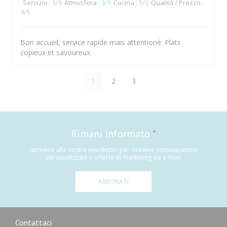
Servizio
:
5
/5
Atmosfera
:
3
/5
Cucina
:
5
/5
Qualità / Prezzo
:
4
/5
Bon accueil, service rapide mais attentioné. Plats
copieux et savoureux.
1
2
3
Rimani informato
*
Iscriversi alla nostra newsletter per ricevere comunicazioni
personalizzate e offerte di marketing via e-mail.
ABBONATI
Contattaci