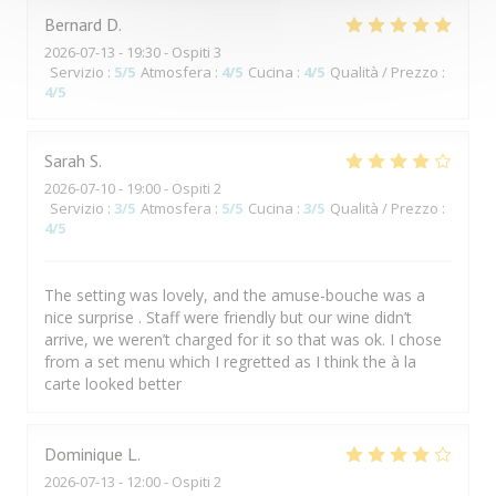
Bernard
D
2026-07-13
- 19:30 - Ospiti 3
Servizio
:
5
/5
Atmosfera
:
4
/5
Cucina
:
4
/5
Qualità / Prezzo
:
4
/5
Sarah
S
2026-07-10
- 19:00 - Ospiti 2
Servizio
:
3
/5
Atmosfera
:
5
/5
Cucina
:
3
/5
Qualità / Prezzo
:
4
/5
The setting was lovely, and the amuse-bouche was a
nice surprise . Staff were friendly but our wine didn’t
arrive, we weren’t charged for it so that was ok. I chose
from a set menu which I regretted as I think the à la
carte looked better
Dominique
L
2026-07-13
- 12:00 - Ospiti 2