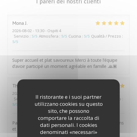
I pareri dei nostri clienti
Mona
J
2026-08-02
- 13:30 - Ospiti 4
Servizio
:
5
/5
Atmosfera
:
5
/5
Cucina
:
5
/5
Qualità / Prezzo
:
5
/5
Super accueil et plat savoureux Merci à toute l’équipe
d’avoir participé un moment agréable en famille .🙏🏽
Thierry
D
2026-08-01
- 20:00 - Ospiti 2
Il ristorante e i suoi partner
Servizio
:
5
/5
Atmosfera
:
5
/5
Cucina
:
5
/5
Qualità / Prezzo
:
utilizzano cookies su questo
5
/5
sito, che possono
comportare la raccolta di
Parfait comme à chaque fois. Personnel aux petits soins
dati personali. I cookies
et mets délicieux
denominati «necessari»